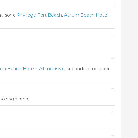
−
ati sono
Privilege Fort Beach
,
Atrium Beach Hotel -
−
−
cia Beach Hotel - All Inclusive
, secondo le opinioni
−
tuo soggiorno.
−
−