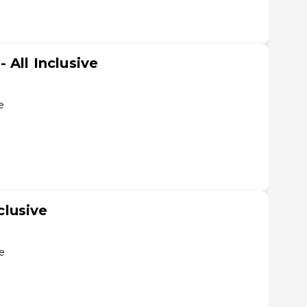
 All Inclusive
e
nclusive
te