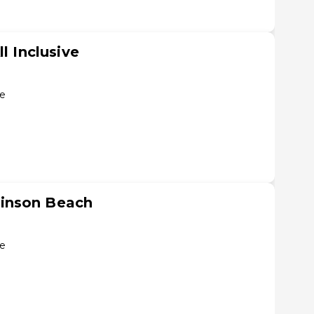
l Inclusive
te
inson Beach
te