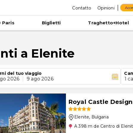
Contatto
Opinioni
Acce
 Paris
Biglietti
Traghetto+Hotel
ti a Elenite
rni del tuo viaggio
Cam
ago 2026
|
9 ago 2026
1 c
Royal Castle Design
Elenite
, Bulgaria
A 398 m de Centro di Eleni