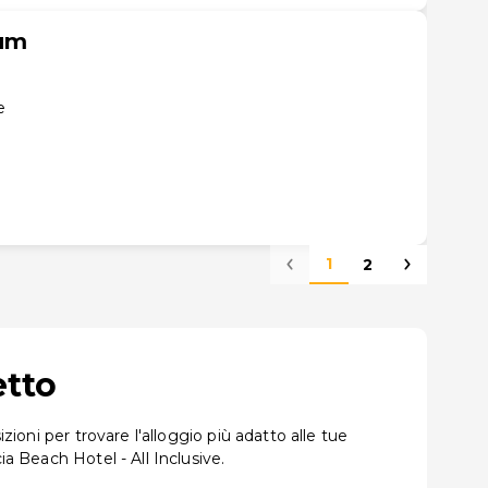
ium
e
1
2
etto
zioni per trovare l'alloggio più adatto alle tue
a Beach Hotel - All Inclusive.