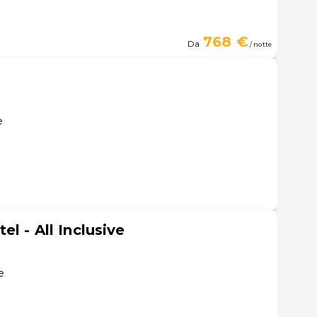
768 €
Da
/ notte
h
e
l - All Inclusive
e