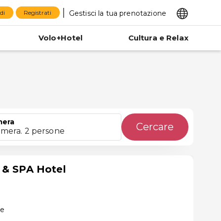
Gestisci la tua prenotazione
di
Registrati
Volo+Hotel
Cultura e Relax
era
Cercare
amera. 2 persone
 & SPA Hotel
te