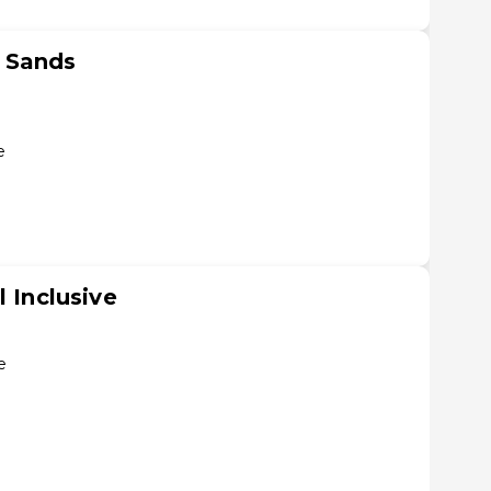
 Sands
e
l Inclusive
e