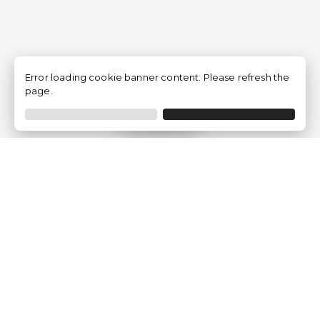
Error loading cookie banner content. Please refresh the
page.
Filtro
Traventia.it
Chi siamo
Opinioni dei Clienti
Termini Legali
Condizioni generali