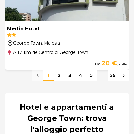
Merlin Hotel
George Town
, Malesia
A 1.3 km de Centro di George Town
20 €
Da
/ notte
1
2
3
4
5
...
29
Hotel e appartamenti a
George Town: trova
l'alloggio perfetto