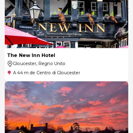
The New Inn Hotel
Gloucester
, Regno Unito
A 44 m de Centro di Gloucester