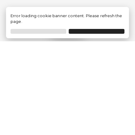
Error loading cookie banner content. Please refresh the
page.
Filtro
Traventia.it
Chi siamo
Opinioni dei Clienti
Termini Legali
Condizioni generali
Política sulla privacy
Politica dei Cookie