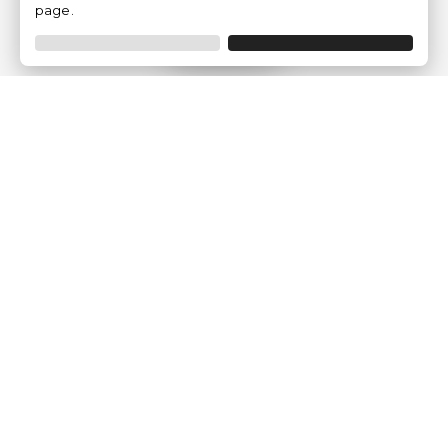
page.
Filtro
Traventia.it
Chi siamo
Opinioni dei Clienti
Termini Legali
Condizioni generali
Política sulla privacy
Politica dei Cookie
Gestisci le configurazioni dei cookie