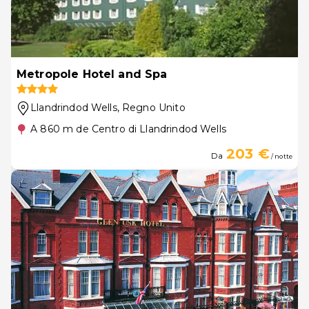
Metropole Hotel and Spa
Llandrindod Wells
, Regno Unito
A 860 m de Centro di Llandrindod Wells
203 €
Da
/ notte