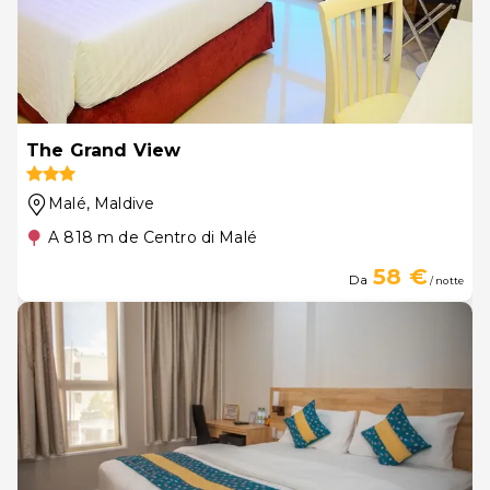
The Grand View
Malé
, Maldive
A 818 m de Centro di Malé
58 €
Da
/ notte