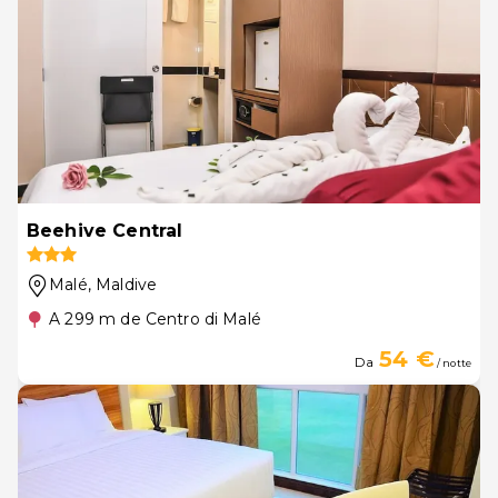
Beehive Central
Malé
, Maldive
A 299 m de Centro di Malé
54 €
Da
/ notte