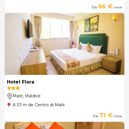
66 €
Da
/ notte
Hotel Flora
Malé
, Maldive
A 33 m de Centro di Malé
71 €
Da
/ notte