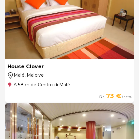
House Clover
Malé
, Maldive
A 58 m de Centro di Malé
73 €
Da
/ notte