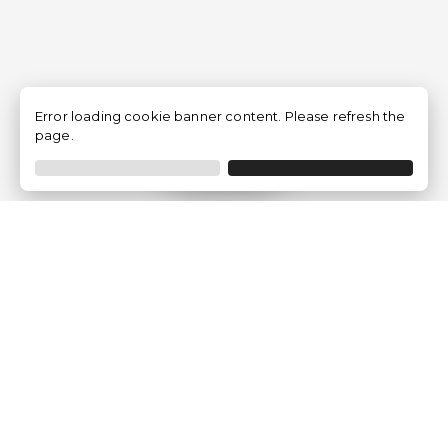
Error loading cookie banner content. Please refresh the
page.
Filtro
Traventia.it
Chi siamo
Opinioni dei Clienti
Termini Legali
Condizioni generali