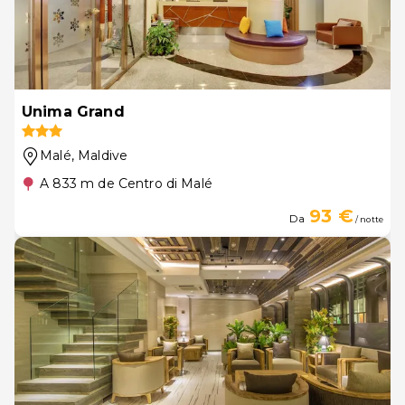
Unima Grand
Malé
, Maldive
A 833 m de Centro di Malé
93 €
Da
/ notte