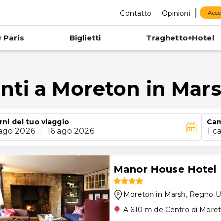
Contatto
Opinioni
Acce
 Paris
Biglietti
Traghetto+Hotel
nti a Moreton in Mar
rni del tuo viaggio
Ca
 ago 2026
|
16 ago 2026
1 c
Manor House Hotel
Moreton in Marsh
, Regno U
A 610 m de Centro di Moret