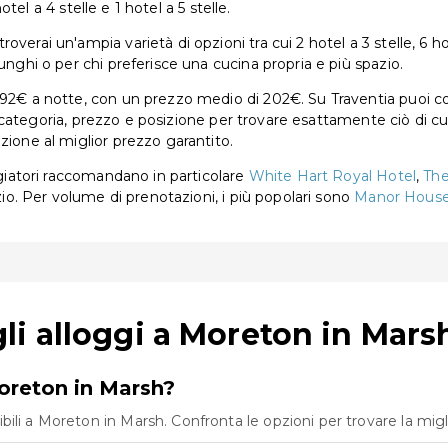
hotel a 4 stelle e 1 hotel a 5 stelle.
erai un'ampia varietà di opzioni tra cui 2 hotel a 3 stelle, 6 hote
unghi o per chi preferisce una cucina propria e più spazio.
92€ a notte, con un prezzo medio di 202€. Su Traventia puoi conf
per categoria, prezzo e posizione per trovare esattamente ciò di c
zione al miglior prezzo garantito.
aggiatori raccomandano in particolare
White Hart Royal Hotel
,
The
izio. Per volume di prenotazioni, i più popolari sono
Manor House
i alloggi a Moreton in Mars
Moreton in Marsh?
li a Moreton in Marsh. Confronta le opzioni per trovare la miglio