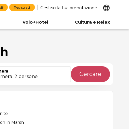
Gestisci la tua prenotazione
di
Registrati
Volo+Hotel
Cultura e Relax
sh
mera
Cercare
amera. 2 persone
nito
on in Marsh