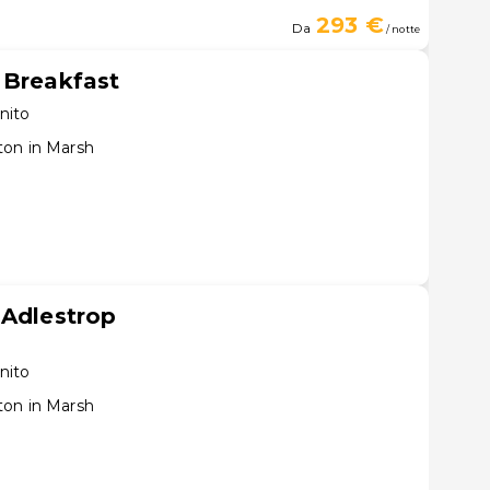
293 €
Da
/ notte
 Breakfast
nito
ton in Marsh
 Adlestrop
nito
ton in Marsh