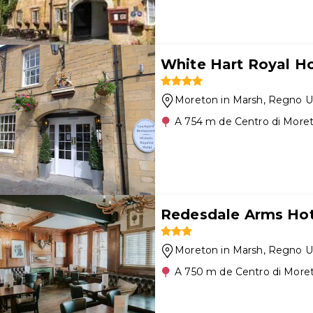
White Hart Royal Ho
Moreton in Marsh
, Regno U
A 754 m de Centro di More
Redesdale Arms Hot
Moreton in Marsh
, Regno U
A 750 m de Centro di More