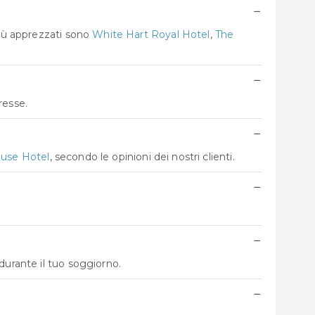
−
più apprezzati sono
White Hart Royal Hotel
,
The
−
resse.
−
use Hotel
, secondo le opinioni dei nostri clienti.
−
−
durante il tuo soggiorno.
−