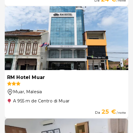
Da
/ notte
RM Hotel Muar
Muar
, Malesia
A 955 m de Centro di Muar
25 €
Da
/ notte