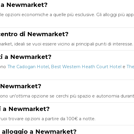
re a Newmarket?
e opzioni economiche a quelle più esclusive. Gli alloggi più ap
l centro di Newmarket?
et, ideali se vuoi essere vicino ai principali punti di interesse.
ati a Newmarket?
sono
The Cadogan Hotel
,
Best Western Heath Court Hotel
e
The
 a Newmarket?
Sono un'ottima opzione se cerchi più spazio e autonomia durant
ggi a Newmarket?
oi trovare opzioni a partire da 100€ a notte.
di alloggio a Newmarket?