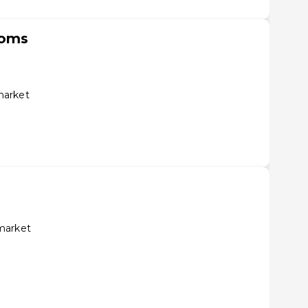
ooms
market
market