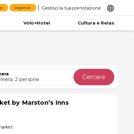
Gestisci la tua prenotazione
di
Registrati
Volo+Hotel
Cultura e Relax
mera
Cercare
amera. 2 persone
et by Marston’s Inns
market