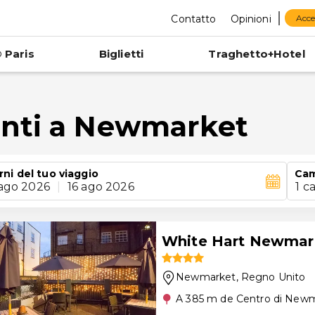
Contatto
Opinioni
Acce
 Paris
Biglietti
Traghetto+Hotel
enti a Newmarket
rni del tuo viaggio
Ca
 ago 2026
|
16 ago 2026
1 c
White Hart Newmark
Newmarket
, Regno Unito
A 385 m de Centro di New