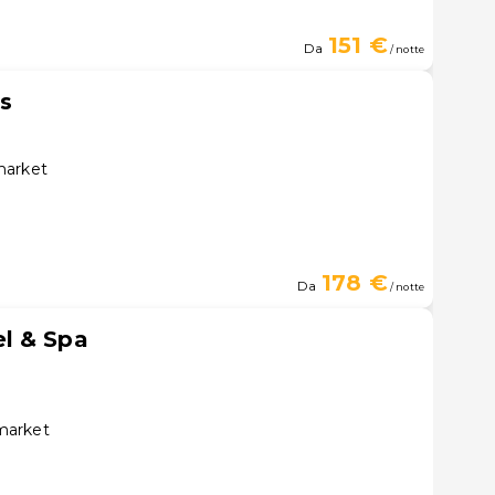
151 €
Da
/ notte
s
market
178 €
Da
/ notte
l & Spa
market