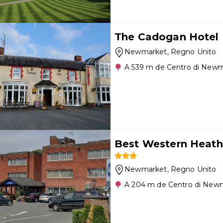
The Cadogan Hotel
Newmarket
, Regno Unito
A 539 m de Centro di New
Best Western Heath
Newmarket
, Regno Unito
A 204 m de Centro di New