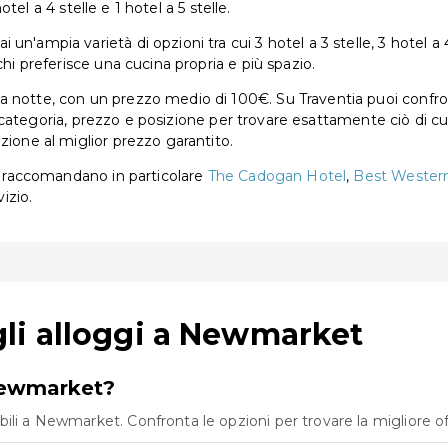
hotel a 4 stelle e 1 hotel a 5 stelle.
n'ampia varietà di opzioni tra cui 3 hotel a 3 stelle, 3 hotel a 4
chi preferisce una cucina propria e più spazio.
 notte, con un prezzo medio di 100€. Su Traventia puoi confronta
per categoria, prezzo e posizione per trovare esattamente ciò di c
zione al miglior prezzo garantito.
ri raccomandano in particolare
The Cadogan Hotel
,
Best Western
izio.
li alloggi a Newmarket
 Newmarket?
li a Newmarket. Confronta le opzioni per trovare la migliore off