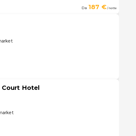
187 €
Da
/ notte
market
 Court Hotel
market