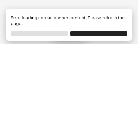
Error loading cookie banner content. Please refresh the
page.
Filtro
Traventia.it
Chi siamo
Opinioni dei Clienti
Termini Legali
Condizioni generali
Política sulla privacy
Politica dei Cookie