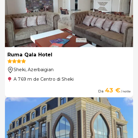
Ruma Qala Hotel
Sheki
, Azerbaigian
A 769 m de Centro di Sheki
43 €
Da
/ notte