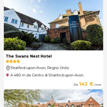
The Swans Nest Hotel
Stratford-upon-Avon
, Regno Unito
A 480 m de Centro di Stratford-upon-Avon
142 €
Da
/ notte