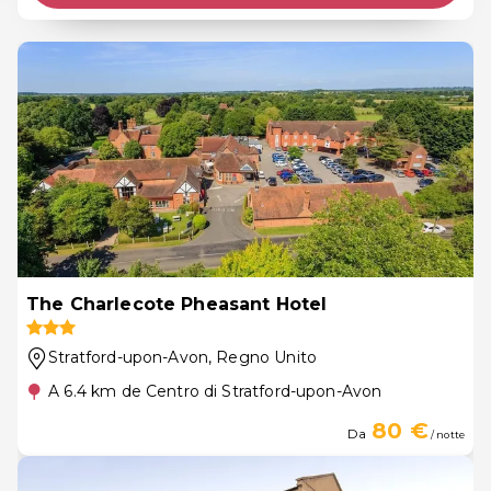
The Charlecote Pheasant Hotel
Stratford-upon-Avon
, Regno Unito
A 6.4 km de Centro di Stratford-upon-Avon
80 €
Da
/ notte