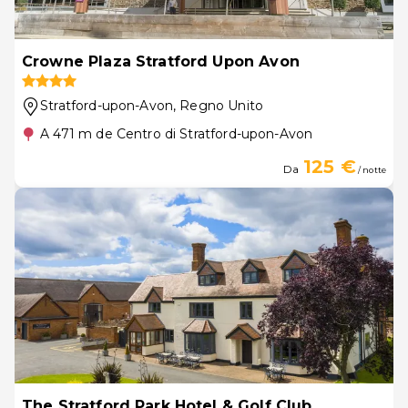
Crowne Plaza Stratford Upon Avon
Stratford-upon-Avon
, Regno Unito
A 471 m de Centro di Stratford-upon-Avon
125 €
Da
/ notte
The Stratford Park Hotel & Golf Club