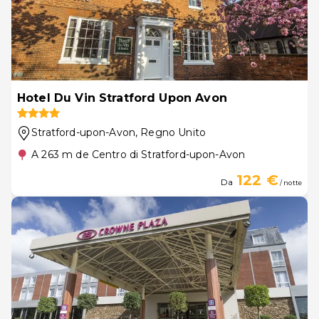
Hotel Du Vin Stratford Upon Avon
Stratford-upon-Avon
, Regno Unito
A 263 m de Centro di Stratford-upon-Avon
122 €
Da
/ notte