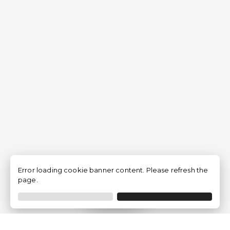
Error loading cookie banner content. Please refresh the
page.
Filtro