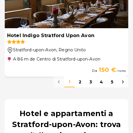
Hotel Indigo Stratford Upon Avon
Stratford-upon-Avon
, Regno Unito
A 86 m de Centro di Stratford-upon-Avon
150 €
Da
/ notte
1
2
3
4
5
Hotel e appartamenti a
Stratford-upon-Avon: trova