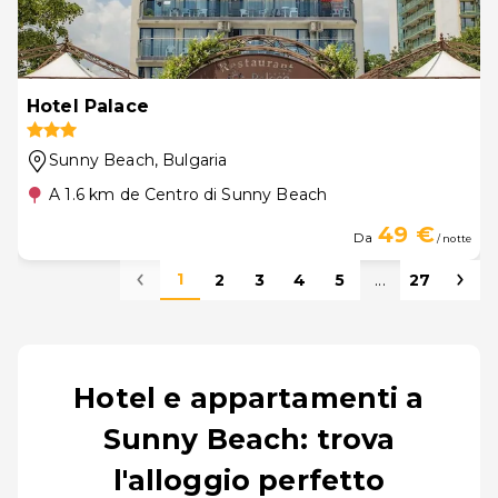
Hotel Palace
Sunny Beach
, Bulgaria
A 1.6 km de Centro di Sunny Beach
49 €
Da
/ notte
1
2
3
4
5
...
27
Hotel e appartamenti a
Sunny Beach: trova
l'alloggio perfetto