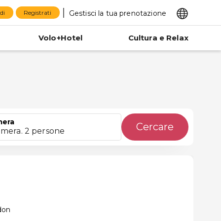
Gestisci la tua prenotazione
di
Registrati
Volo+Hotel
Cultura e Relax
mera
Cercare
amera. 2 persone
don