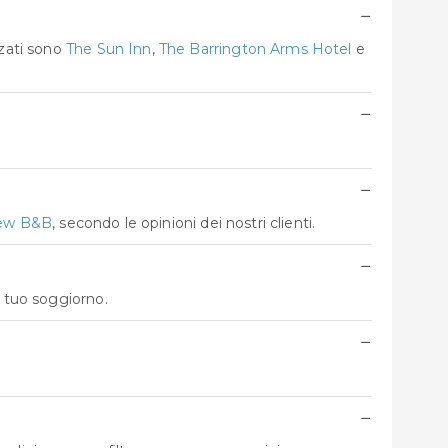
−
zzati sono
The Sun Inn
,
The Barrington Arms Hotel
e
−
−
iew B&B
, secondo le opinioni dei nostri clienti.
−
l tuo soggiorno.
−
−