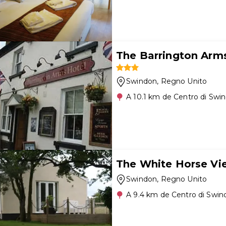
The Barrington Arm
Swindon
, Regno Unito
A 10.1 km de Centro di Swi
The White Horse V
Swindon
, Regno Unito
A 9.4 km de Centro di Swin