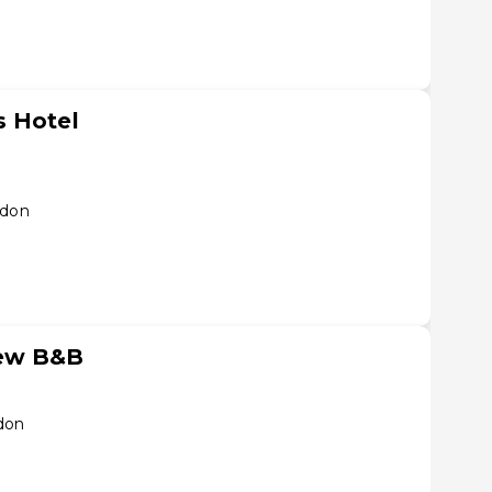
s Hotel
ndon
iew B&B
don