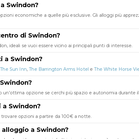
e a Swindon?
pzioni economiche a quelle più esclusive. Gli alloggi più appre
 centro di Swindon?
, ideali se vuoi essere vicino ai principali punti di interesse.
ti a Swindon?
o
The Sun Inn
,
The Barrington Arms Hotel
e
The White Horse V
a Swindon?
no un'ottima opzione se cerchi più spazio e autonomia durante i
gi a Swindon?
trovare opzioni a partire da 100€ a notte.
i alloggio a Swindon?