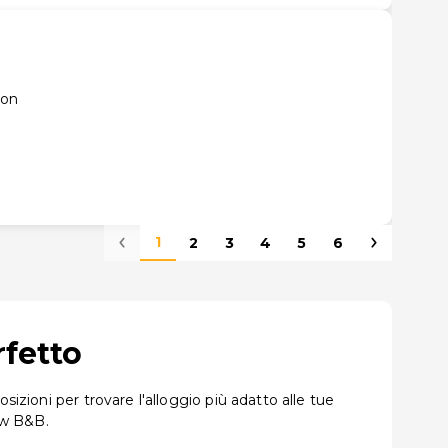
don
1
2
3
4
5
6
rfetto
izioni per trovare l'alloggio più adatto alle tue
ew B&B.