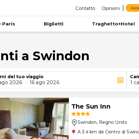
Contatto
Opinioni
Acce
 Paris
Biglietti
Traghetto+Hotel
nti a Swindon
rni del tuo viaggio
Ca
 ago 2026
|
16 ago 2026
1 c
The Sun Inn
Swindon
, Regno Unito
A 3.4 km de Centro di Swin