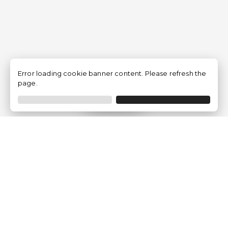
Error loading cookie banner content. Please refresh the
page.
Filtro
Traventia.it
Chi siamo
Opinioni dei Clienti
Termini Legali