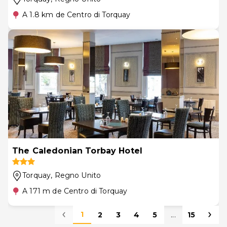
A 1.8 km de Centro di Torquay
The Caledonian Torbay Hotel
Torquay
, Regno Unito
A 171 m de Centro di Torquay
1
2
3
4
5
...
15