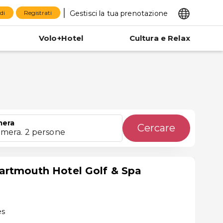
Gestisci la tua prenotazione
di
Registrati
Volo+Hotel
Cultura e Relax
era
Cercare
amera. 2 persone
artmouth Hotel Golf & Spa
es