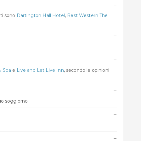
−
ati sono
Dartington Hall Hotel
,
Best Western The
−
−
& Spa
e
Live and Let Live Inn
, secondo le opinioni
−
tuo soggiorno.
−
−