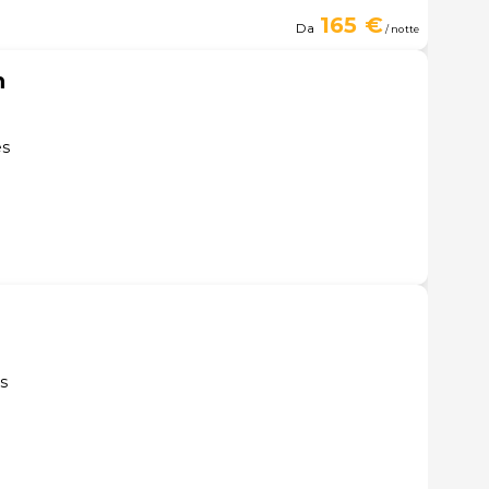
165 €
Da
/ notte
n
es
es