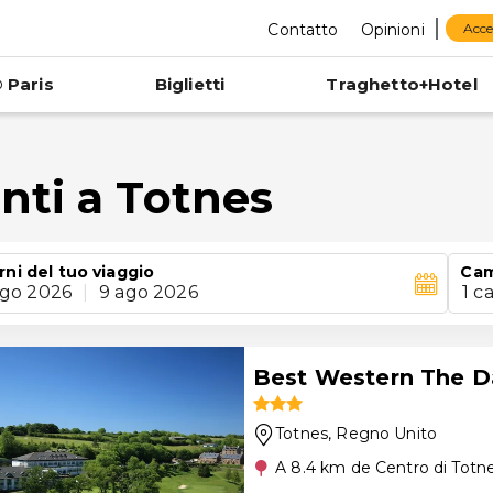
Contatto
Opinioni
Acce
 Paris
Biglietti
Traghetto+Hotel
nti a Totnes
rni del tuo viaggio
Cam
ago 2026
|
9 ago 2026
1 c
Best Western The D
Totnes
, Regno Unito
A 8.4 km de Centro di Totn