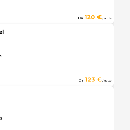
120 €
Da
/ notte
el
es
123 €
Da
/ notte
es