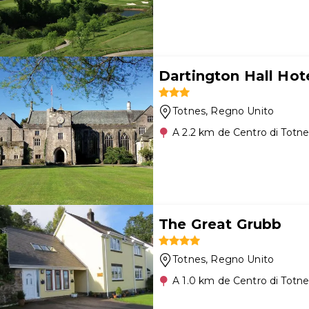
Dartington Hall Hot
Totnes
, Regno Unito
A 2.2 km de Centro di Totn
The Great Grubb
Totnes
, Regno Unito
A 1.0 km de Centro di Totn