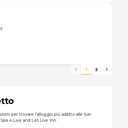
es
1
2
etto
ioni per trovare l'alloggio più adatto alle tue
Spa e Live and Let Live Inn.