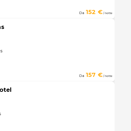
152 €
Da
/ notte
ms
es
157 €
Da
/ notte
otel
s