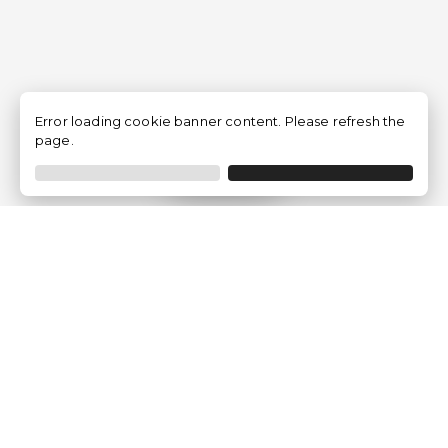
Error loading cookie banner content. Please refresh the
page.
Filtro
Traventia.it
Chi siamo
Opinioni dei Clienti
Termini Legali
Condizioni generali