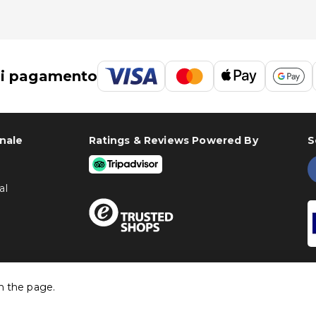
di pagamento
onale
Ratings & Reviews Powered By
S
al
h the page.