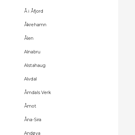
Å i Åfjord
Åkrehamn
Ålen
Alnabru
Alstahaug
Alvdal
Åmdals Verk
Åmot
Åna-Sira
Andøya