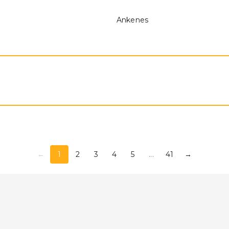
Ankenes
←
1
2
3
4
5
...
41
→