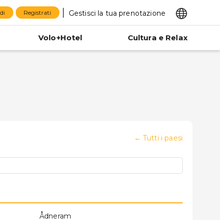
Gestisci la tua prenotazione
di
Registrati
Volo+Hotel
Cultura e Relax
←
Tutti i paesi
Ådneram