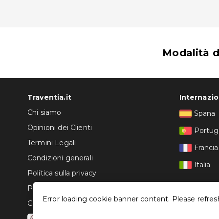
Modalità 
Traventia.it
Internazi
Chi siamo
Spana
Opinioni dei Clienti
Portug
Termini Legali
Francia
Condizioni generali
Italia
Política sulla privacy
Politica dei Cookie
Error loading cookie banner content. Please refres
Gestisci le configurazioni dei cookie