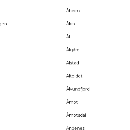
Åheim
gen
Åkra
Ål
Ålgård
Alstad
Alteidet
Ålvundfjord
Åmot
Åmotsdal
Andenes