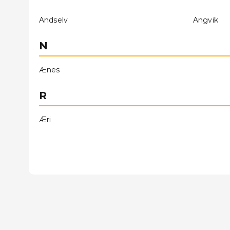
Andselv
Angvik
N
Ænes
R
Æri