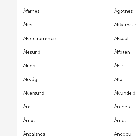
Åfarnes
Ågotnes
Åker
Akkerhau
Akrestrommen
Aksdal
Ålesund
Ålfoten
Alnes
Ålset
Alsvåg
Alta
Alversund
Ålvundeid
Åmli
Åmnes
Åmot
Åmot
Åndalsnes
Andebu