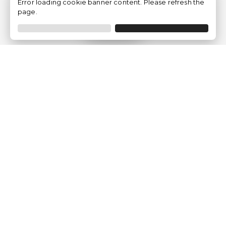
Error loading cookie banner content. Please refresh the
page.
Filtro
Traventia.it
Chi siamo
Opinioni dei Clienti
Termini Legali
Condizioni generali
Política sulla privacy
Politica dei Cookie
Gestisci le configurazioni dei cookie