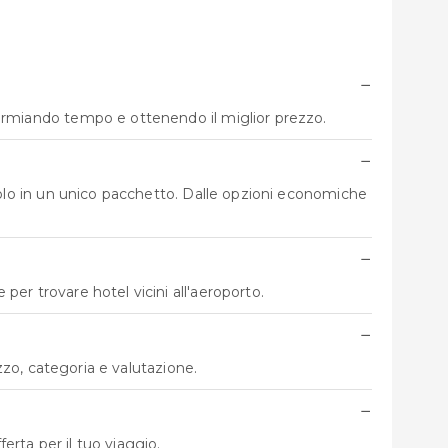
−
parmiando tempo e ottenendo il miglior prezzo.
−
o volo in un unico pacchetto. Dalle opzioni economiche
−
per trovare hotel vicini all'aeroporto.
−
ezzo, categoria e valutazione.
−
erta per il tuo viaggio.