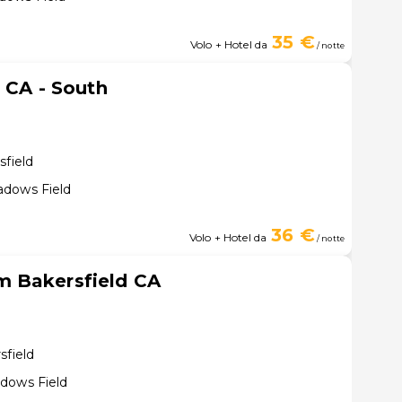
35 €
Volo + Hotel da
/ notte
 CA - South
sfield
adows Field
36 €
Volo + Hotel da
/ notte
 Bakersfield CA
sfield
dows Field