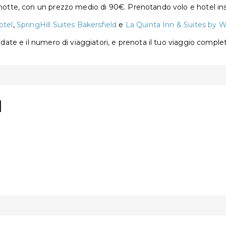
a notte, con un prezzo medio di 90€. Prenotando volo e hotel in
otel
,
SpringHill Suites Bakersfield
e
La Quinta Inn & Suites by 
e date e il numero di viaggiatori, e prenota il tuo viaggio comple
d