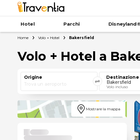
Hotel
Parchi
Disneyland®
Home
Volo + Hotel
Bakersfield
Volo + Hotel a Bake
Origine
Destinazione
Bakersfield
Trova un aeroporto
Volo incluso
Mostrare la mappa