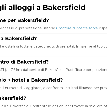
i alloggi a Bakersfield
me per Bakersfield?
co processo di prenotazione usando
il motore di ricerca sopra
, ris
 a Bakersfield?
 e ostelli di tutte le categorie, tutti prenotabili insieme al tu
ntro di Bakersfield?
, a 7.6 km dal centro di Bakersfield. Puoi filtrare per posizione 
lo + hotel a Bakersfield?
e il numero di viaggiatori, e confronta i risultati filtrando per pr
akersfield?
i a Bakersfield. Confronta le opzioni per trovare la migliore off