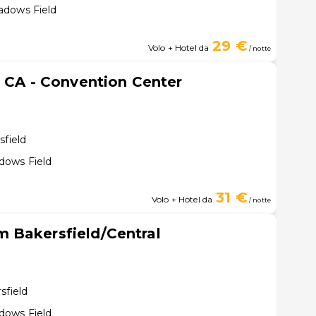
adows Field
29 €
Volo + Hotel da
/ notte
, CA - Convention Center
sfield
dows Field
31 €
Volo + Hotel da
/ notte
 Bakersfield/Central
sfield
dows Field