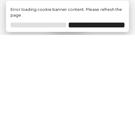
Error loading cookie banner content. Please refresh the
page.
Filtro
Traventia.it
Chi siamo
Opinioni dei Clienti
Termini Legali
Condizioni generali
Política sulla privacy
Politica dei Cookie
Gestisci le configurazioni dei cookie