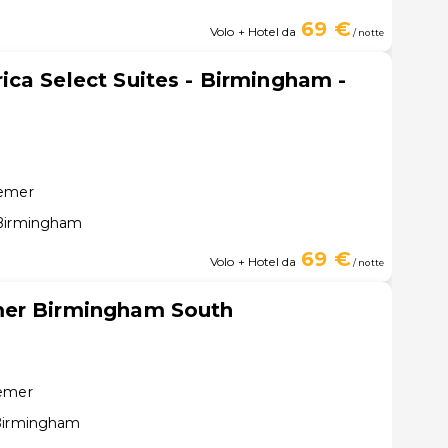
69 €
Volo + Hotel da
/ notte
ca Select Suites - Birmingham -
semer
 Birmingham
69 €
Volo + Hotel da
/ notte
mer Birmingham South
semer
 Birmingham