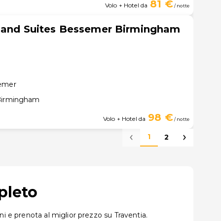
81 €
Volo + Hotel da
/ notte
s and Suites Bessemer Birmingham
semer
 Birmingham
98 €
Volo + Hotel da
/ notte
1
2
pleto
i e prenota al miglior prezzo su Traventia.