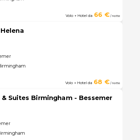
66 €
Volo + Hotel da
/ notte
 Helena
semer
 Birmingham
68 €
Volo + Hotel da
/ notte
 & Suites Birmingham - Bessemer
semer
 Birmingham