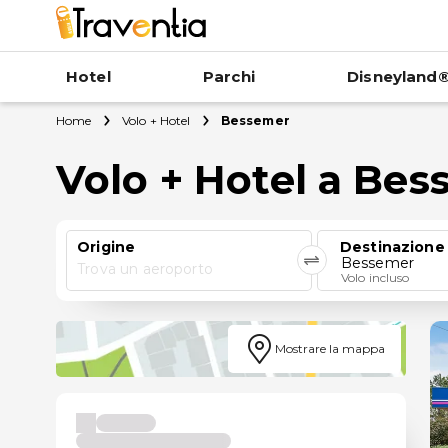
Hotel
Parchi
Disneyland®
Home
Volo + Hotel
Bessemer
Volo + Hotel a Be
Origine
Destinazione
Bessemer
Trova un aeroporto
Volo incluso
Mostrare la mappa