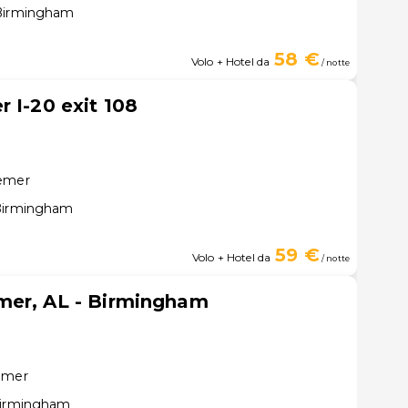
 Birmingham
58 €
Volo + Hotel da
/ notte
 I-20 exit 108
semer
 Birmingham
59 €
Volo + Hotel da
/ notte
mer, AL - Birmingham
semer
 Birmingham