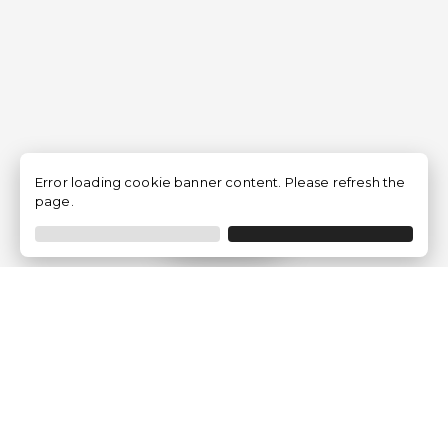
Error loading cookie banner content. Please refresh the
page.
Filtro
Traventia.it
Chi siamo
Opinioni dei Clienti