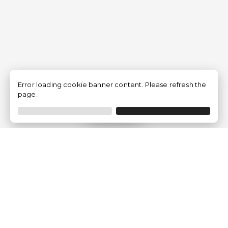
Error loading cookie banner content. Please refresh the
page.
Filtro
Traventia.it
Chi siamo
Opinioni dei Clienti