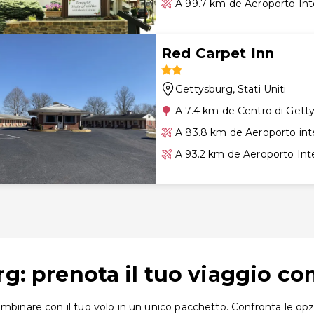
A 99.7 km de Aeroporto Int
Red Carpet Inn
Gettysburg
, Stati Uniti
A 7.4 km de Centro di Gett
A 83.8 km de Aeroporto int
A 93.2 km de Aeroporto Int
rg: prenota il tuo viaggio c
mbinare con il tuo volo in un unico pacchetto. Confronta le opzi