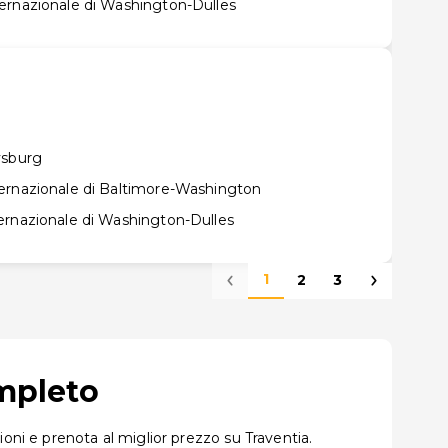
ernazionale di Washington-Dulles
ysburg
ernazionale di Baltimore-Washington
ernazionale di Washington-Dulles
1
2
3
ompleto
oni e prenota al miglior prezzo su Traventia.