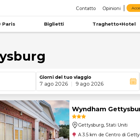
Contatto
Opinioni
Acce
 Paris
Biglietti
Traghetto+Hotel
tysburg
Giorni del tuo viaggio
7 ago 2026
|
9 ago 2026
Wyndham Gettysburg
Gettysburg
, Stati Uniti
A 3.5 km de Centro di Gett