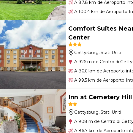
A 87.8 km de Aeroporto int
A 100.4 km de Aeroporto In
Comfort Suites Near
Center
Gettysburg
, Stati Uniti
A 926 m de Centro di Gett
A 86.6 km de Aeroporto int
A 99.5 km de Aeroporto Int
Inn at Cemetery Hill
Gettysburg
, Stati Uniti
A 908 m de Centro di Gett
A 86.7 km de Aeroporto int