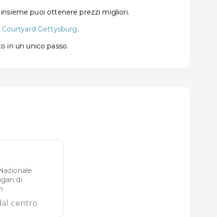
insieme puoi ottenere prezzi migliori.
e
Courtyard Gettysburg
.
to in un unico passo.
Nazionale
gan di
n
dal centro