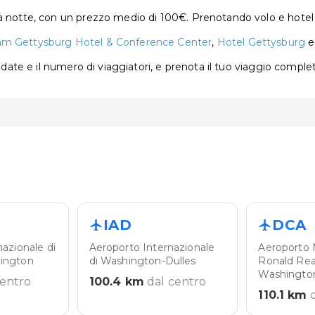
a notte, con un prezzo medio di 100€. Prenotando volo e hotel 
 Gettysburg Hotel & Conference Center
,
Hotel Gettysburg
e date e il numero di viaggiatori, e prenota il tuo viaggio comple
IAD
DCA
nazionale di
Aeroporto Internazionale
Aeroporto 
ington
di Washington-Dulles
Ronald Rea
Washingto
centro
100.4
km
dal centro
110.1
km