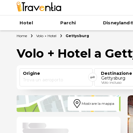
Hotel
Parchi
Disneyland®
Home
Volo + Hotel
Gettysburg
Volo + Hotel a Get
Origine
Destinazione
Gettysburg
Trova un aeroporto
Volo incluso
Mostrare la mappa