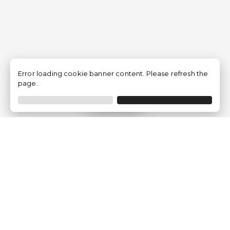
Error loading cookie banner content. Please refresh the
page.
Filtro
Traventia.it
Chi siamo
Opinioni dei Clienti
Termini Legali