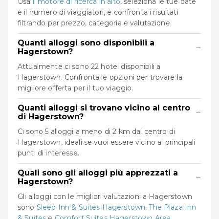
Usa
il motore di ricerca in alto
, seleziona le tue date
e il numero di viaggiatori, e confronta i risultati
filtrando per prezzo, categoria e valutazione.
Quanti alloggi sono disponibili a
−
Hagerstown?
Attualmente ci sono 22 hotel disponibili a
Hagerstown. Confronta le opzioni per trovare la
migliore offerta per il tuo viaggio.
Quanti alloggi si trovano vicino al centro
−
di Hagerstown?
Ci sono 5 alloggi a meno di 2 km dal centro di
Hagerstown, ideali se vuoi essere vicino ai principali
punti di interesse.
Quali sono gli alloggi più apprezzati a
−
Hagerstown?
Gli alloggi con le migliori valutazioni a Hagerstown
sono
Sleep Inn & Suites Hagerstown
,
The Plaza Inn
& Suites
e
Comfort Suites Hagerstown Area
,