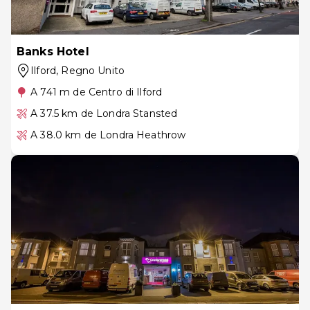
Banks Hotel
Ilford
, Regno Unito
A 741 m de Centro di Ilford
A 37.5 km de Londra Stansted
A 38.0 km de Londra Heathrow