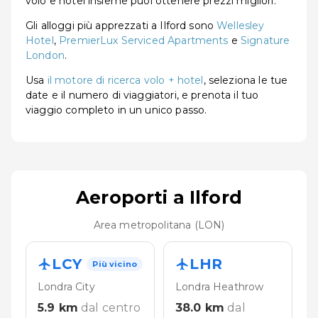
volo e hotel insieme puoi ottenere prezzi migliori.
Gli alloggi più apprezzati a Ilford sono
Wellesley
Hotel
,
PremierLux Serviced Apartments
e
Signature
London
.
Usa
il motore di ricerca volo + hotel
, seleziona le tue
date e il numero di viaggiatori, e prenota il tuo
viaggio completo in un unico passo.
Aeroporti a Ilford
Area metropolitana (LON)
LCY
LHR
Più vicino
Londra City
Londra Heathrow
5.9
km
dal centro
38.0
km
dal