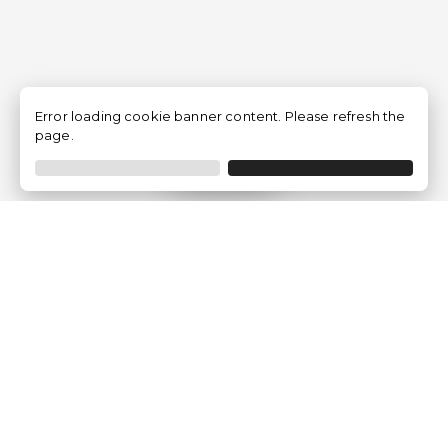
Error loading cookie banner content. Please refresh the
page.
Filtro
Traventia.it
Chi siamo
Opinioni dei Clienti
Termini Legali
Condizioni generali