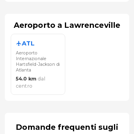
Aeroporto a Lawrenceville
ATL
Aeroporto
Internazionale
Hartsfield-Jackson di
Atlanta
54.0
km
dal
centro
Domande frequenti sugli