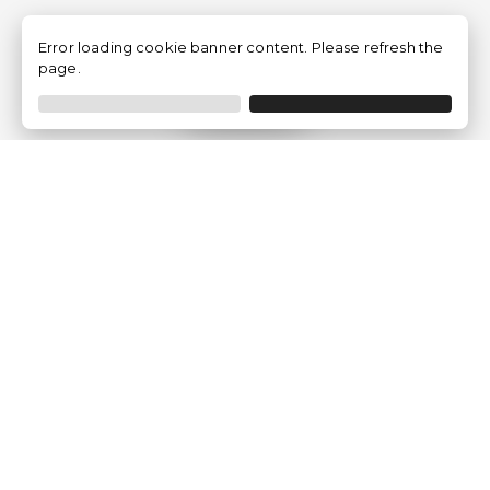
Error loading cookie banner content. Please refresh the
page.
Filtro
Traventia.it
Chi siamo
Opinioni dei Clienti
Termini Legali
Condizioni generali
Política sulla privacy
Politica dei Cookie