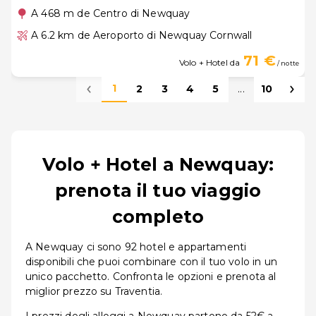
A 468 m de Centro di Newquay
A 6.2 km de Aeroporto di Newquay Cornwall
71 €
Volo + Hotel da
/ notte
1
2
3
4
5
...
10
Volo + Hotel a Newquay:
prenota il tuo viaggio
completo
A Newquay ci sono 92 hotel e appartamenti
disponibili che puoi combinare con il tuo volo in un
unico pacchetto. Confronta le opzioni e prenota al
miglior prezzo su Traventia.
I prezzi degli alloggi a Newquay partono da 52€ a