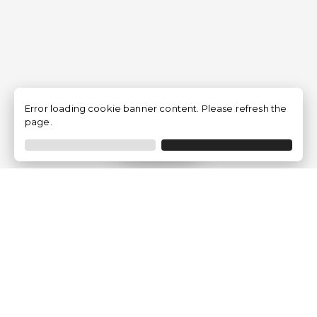
Error loading cookie banner content. Please refresh the
page.
Filtro
Traventia.it
Chi siamo
Opinioni dei Clienti
Termini Legali