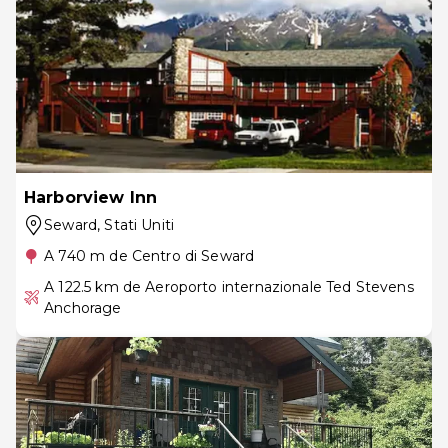
Harborview Inn
Seward
, Stati Uniti
A 740 m de Centro di Seward
A 122.5 km de Aeroporto internazionale Ted Stevens
Anchorage