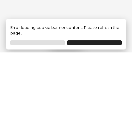
Error loading cookie banner content. Please refresh the
page.
Filtro
Traventia.it
Chi siamo
Opinioni dei Clienti
Termini Legali
Condizioni generali
Política sulla privacy