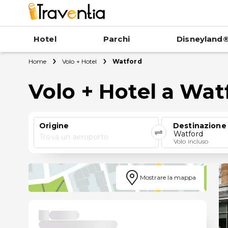
Hotel
Parchi
Disneyland®
Home
Volo + Hotel
Watford
Volo + Hotel a Wat
Origine
Destinazione
Watford
Trova un aeroporto
Volo incluso
Mostrare la mappa