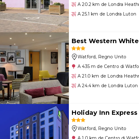
A 20.2 km de Londra Heat
A 25.1 km de Londra Luton
Best Western White
Watford
, Regno Unito
A 435 m de Centro di Watfo
A 21.0 km de Londra Heath
A 24.4 km de Londra Luton
Holiday Inn Expres
Watford
, Regno Unito
A 1.0 km de Centro di Watf