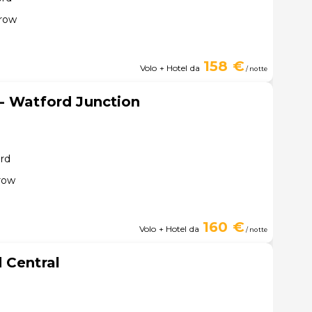
hrow
158 €
Volo + Hotel da
/ notte
- Watford Junction
ord
row
160 €
Volo + Hotel da
/ notte
 Central