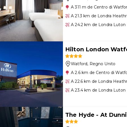
A 311 m de Centro di Watfo
A 21.3 km de Londra Heath
A 24.2 km de Londra Luton
Hilton London Watf
Watford
, Regno Unito
A 2.6 km de Centro di Watf
A 22.6 km de Londra Heath
A 23.4 km de Londra Luton
The Hyde - At Dunni