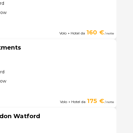
rd
row
160 €
Volo + Hotel da
/ notte
rtments
ord
row
175 €
Volo + Hotel da
/ notte
ndon Watford