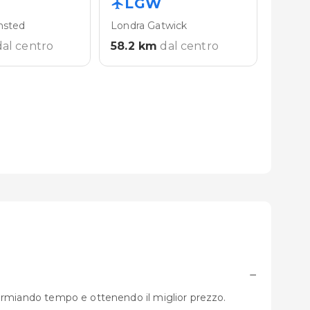
LGW
nsted
Londra Gatwick
dal centro
58.2
km
dal centro
−
parmiando tempo e ottenendo il miglior prezzo.