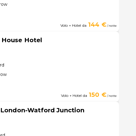
hrow
144 €
Volo + Hotel da
/ notte
 House Hotel
rd
row
150 €
Volo + Hotel da
/ notte
s London-Watford Junction
ord