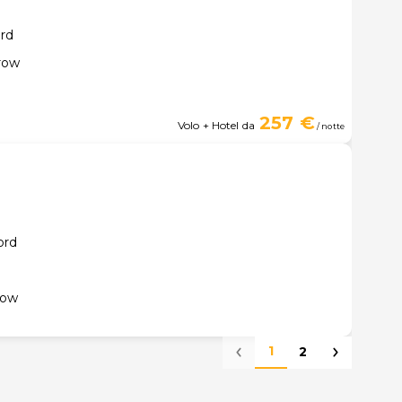
ord
row
257 €
Volo + Hotel da
/ notte
ord
row
1
2