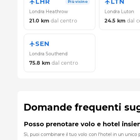
LHR
LTN
Più vicino
Londra Heathrow
Londra Luton
21.0
km
dal centro
24.5
km
dal 
SEN
Londra Southend
75.8
km
dal centro
Domande frequenti sugl
Posso prenotare volo e hotel insi
Sì, puoi combinare il tuo volo con l'hotel in un uni