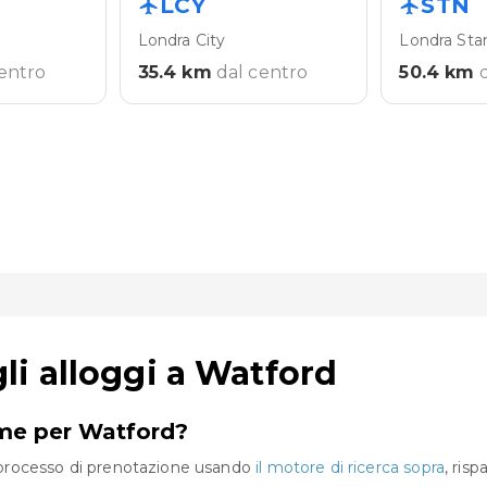
LCY
STN
Londra City
Londra Sta
centro
35.4
km
dal centro
50.4
km
i alloggi a Watford
eme per Watford?
co processo di prenotazione usando
il motore di ricerca sopra
, ris