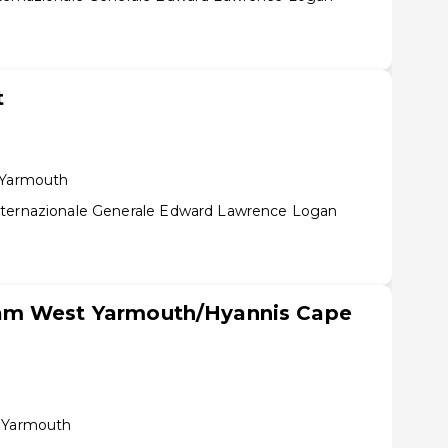
t
 Yarmouth
nternazionale Generale Edward Lawrence Logan
am West Yarmouth/Hyannis Cape
t Yarmouth