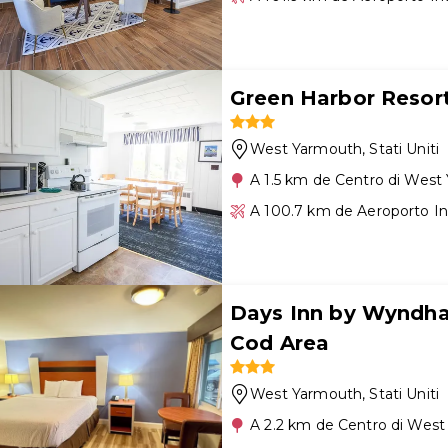
Green Harbor Resor
West Yarmouth
, Stati Uniti
A 1.5 km de Centro di West
A 100.7 km de Aeroporto I
Days Inn by Wyndh
Cod Area
West Yarmouth
, Stati Uniti
A 2.2 km de Centro di Wes