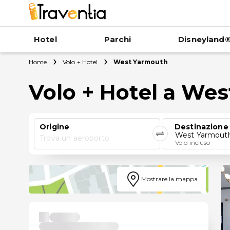
Hotel
Parchi
Disneyland®
Home
Volo + Hotel
West Yarmouth
Volo + Hotel a We
Origine
Destinazione
West Yarmout
Trova un aeroporto
Volo incluso
Mostrare la mappa