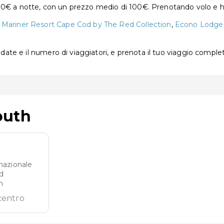
00€ a notte, con un prezzo medio di 100€. Prenotando volo e ho
 Mariner Resort Cape Cod by The Red Collection
,
Econo Lodge
e date e il numero di viaggiatori, e prenota il tuo viaggio comple
outh
nazionale
d
n
centro