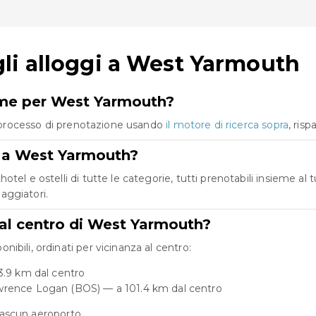
li alloggi a West Yarmouth
eme per West Yarmouth?
co processo di prenotazione usando
il motore di ricerca sopra
, ris
re a West Yarmouth?
el e ostelli di tutte le categorie, tutti prenotabili insieme al 
iaggiatori.
dal centro di West Yarmouth?
bili, ordinati per vicinanza al centro:
3.9 km dal centro
wrence Logan (BOS) — a 101.4 km dal centro
ciascun aeroporto.