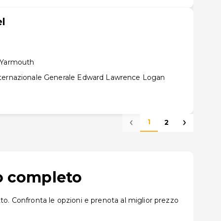
l
t Yarmouth
nternazionale Generale Edward Lawrence Logan
1
2
io completo
o. Confronta le opzioni e prenota al miglior prezzo