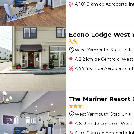
A 101.9 km de Aeroporto I
Econo Lodge West 
West Yarmouth
, Stati Uniti
A 2.2 km de Centro di Wes
A 99.4 km de Aeroporto In
The Mariner Resort 
West Yarmouth
, Stati Uniti
A 813 m de Centro di West
A 101.9 km de Aeroporto I