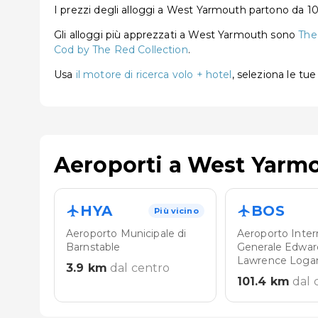
I prezzi degli alloggi a West Yarmouth partono da 1
Gli alloggi più apprezzati a West Yarmouth sono
The
Cod by The Red Collection
.
Usa
il motore di ricerca volo + hotel
, seleziona le tu
Aeroporti a West Yarm
HYA
BOS
Più vicino
Aeroporto Municipale di
Aeroporto Inter
Barnstable
Generale Edwar
Lawrence Loga
3.9
km
dal centro
101.4
km
dal 