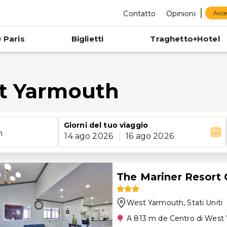
Contatto
Opinioni
Acce
 Paris
Biglietti
Traghetto+Hotel
st Yarmouth
Giorni del tuo viaggio
h
14 ago 2026
|
16 ago 2026
The Mariner Resort 
West Yarmouth
, Stati Uniti
A 813 m de Centro di West