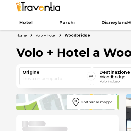
Hotel
Parchi
Disneyland®
Home
Volo + Hotel
Woodbridge
Volo + Hotel a Wo
Origine
Destinazione
Woodbridge
Trova un aeroporto
Volo incluso
Mostrare la mappa