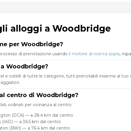
li alloggi a Woodbridge
ieme per Woodbridge?
co processo di prenotazione usando
il motore di ricerca sopra
, ris
re a Woodbridge?
e ostelli di tutte le categorie, tutti prenotabili insieme al tuo
iaggiatori.
dal centro di Woodbridge?
i, ordinati per vicinanza al centro:
gton (DCA) — a 28.4 km dal centro
 (IAD) — a 36.5 km dal centro
gton (BWI) — a 76.4 km dal centro