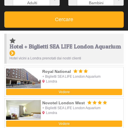
Adulti
Bambini
Cercare
Hotel + Biglietti SEA LIFE London Aquarium
Hotel vicini a Londra prenotati dai nostri clienti
Royal National
+ Biglietti SEA LIFE London Aquarium
Londra
Vedere
Novotel London West
+ Biglietti SEA LIFE London Aquarium
Londra
Vedere