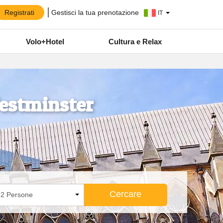
Registrati
Gestisci la tua prenotazione
IT
Volo+Hotel
Cultura e Relax
Westminster
Cercare