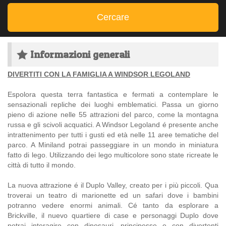
Cercare
Informazioni generali
DIVERTITI CON LA FAMIGLIA A WINDSOR LEGOLAND
Espolora questa terra fantastica e fermati a contemplare le
sensazionali repliche dei luoghi emblematici. Passa un giorno
pieno di azione nelle 55 attrazioni del parco, come la montagna
russa e gli scivoli acquatici. A Windsor Legoland é presente anche
intrattenimento per tutti i gusti ed età nelle 11 aree tematiche del
parco. A Miniland potrai passeggiare in un mondo in miniatura
fatto di lego. Utilizzando dei lego multicolore sono state ricreate le
città di tutto il mondo.
La nuova attrazione é il Duplo Valley, creato per i più piccoli. Qua
troverai un teatro di marionette ed un safari dove i bambini
potranno vedere enormi animali. Cé tanto da esplorare a
Brickville, il nuevo quartiere di case e personaggi Duplo dove
potrai interagire con dinosauri, principesse e con divertenti